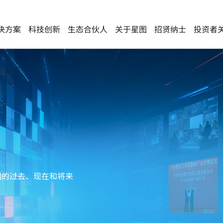
决方案
科技创新
生态合伙人
关于星图
招贤纳士
投资者
三大创新平台
低空经济
低空经济
友情链接
遥感卫星应用国家工程研究中心
ESG可持续发展
低空在线服务平台
面向政府
中国科学院空天信息创新
地球智能计算研究中心
荣誉资质
云
海光信息
低空规划
面向企业
卫星互联与控制技术北京市重点实验室
联系我们
图的过去、现在和将来
安全保障
面向公众
协同监管