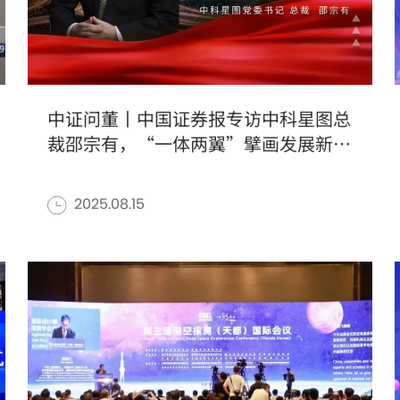
中证问董丨中国证券报专访中科星图总
裁邵宗有，“一体两翼”擘画发展新蓝
图
2025.08.15