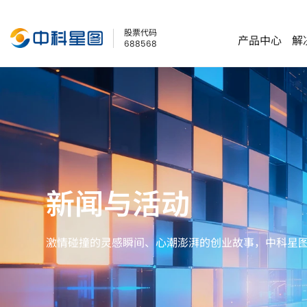
股票代码
产品中心
解
688568
产品中心
解决方案
科技创新
关于星图
投资者关系
旗下公司
低空经济
低空经济
三大创新平台
企业简介
公司概况
星图测控
星图地球
新闻与活动
商业航天
商业航天
五大核心能力
企业文化
公司公告
星图资本
星图低空
地理信息
地理信息
产业应用研究院
企业战略
交流互动
星图维天信
星图天辰
激情碰撞的灵感瞬间、心潮澎湃的创业故事，中科星
发展历程
实时股价
星图亿水
星图智源