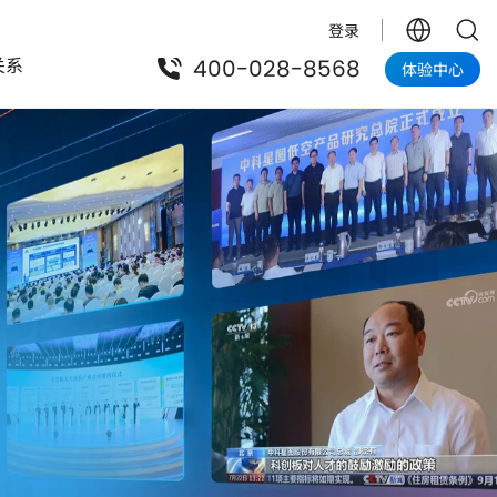
登录
关系
400-028-8568
体验中心
低空在线服务平台
面向政府
低空在线服务平台
低空政务巡检解决方案
研究院
中科曙光
低空应急解决方案
低空智航自然资源应用平台解决方案
低空智航林草应用平台解决方案