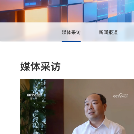
旗下公司
中科数测
星图智慧
空间防务
星图创奇
媒体采访
新闻报道
星图金能
星图慧安
中科星光
星图瑞云
媒体采访
星图深海