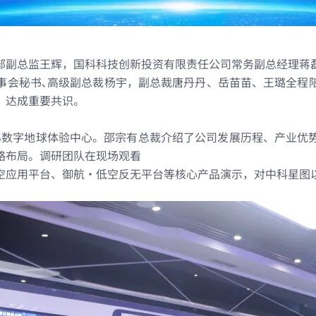
飞行服务
部副总监王辉，国科科技创新投资有限责任公司常务副总经理蒋
场景应用
事会秘书､高级副总裁杨宇，副总裁唐丹丹、岳苗苗、王璐全程
，达成重要共识。
IS数字地球体验中心。邵宗有总裁介绍了公司发展历程、产业
略布局。调研团队在现场观看
空应用平台、御航・低空反无平台等核心产品演示，对中科星图