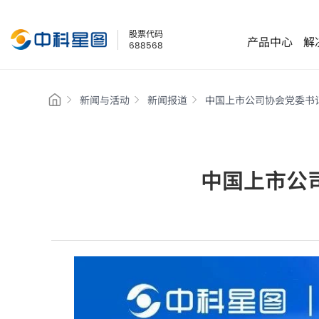
股票代码
产品中心
解
688568
新闻与活动
新闻报道
中国上市公司协会党委书
产品中心
解决方案
科技创新
关于星图
投资者关系
旗下公司
低空经济
低空经济
三大创新平台
企业简介
公司概况
星图测控
星图地球
中国上市公
商业航天
商业航天
五大核心能力
企业文化
公司公告
星图资本
星图低空
地理信息
地理信息
产业应用研究院
企业战略
交流互动
星图维天信
星图天辰
发展历程
实时股价
星图亿水
星图智源