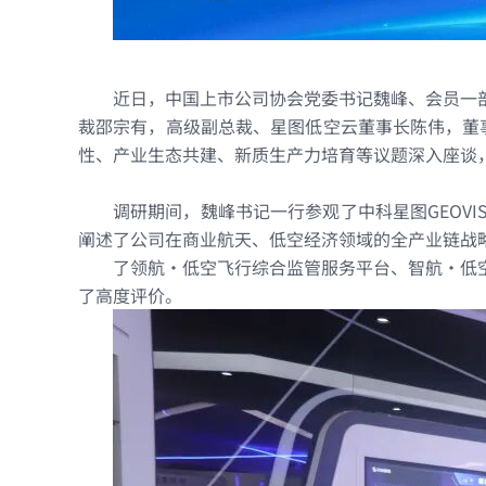
旗下公司
中科数测
星图智慧
空间防务
星图创奇
近日，中国上市公司协会党委书记魏峰、会员一
裁邵宗有，高级副总裁、星图低空云董事长陈伟，董
星图金能
星图慧安
性、产业生态共建、新质生产力培育等议题深入座谈
中科星光
星图瑞云
调研期间，魏峰书记一行参观了中科星图GEOV
阐述了公司在商业航天、低空经济领域的全产业链战
星图深海
了领航・低空飞行综合监管服务平台、智航・低
了高度评价。