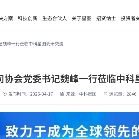
决方案
科技创新
生态合伙人
关于星图
招贤纳士
投资者
记魏峰一行莅临中科星图调研交流
三大创新平台
低空经济
低空经济
友情链接
遥感卫星应用国家工程研究中心
ESG可持续发展
低空在线服务平台
面向政府
中国科学院空天信息创新
司协会党委书记魏峰一行莅临中科
地球智能计算研究中心
荣誉资质
云
海光信息
低空规划
面向企业
发布时间：2026-04-17
来源：中科星图
浏览量：2846
卫星互联与控制技术北京市重点实验室
联系我们
安全保障
面向公众
协同监管