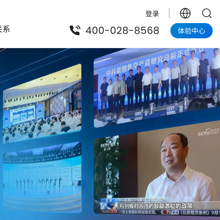
登录
关系
400-028-8568
体验中心
低空在线服务平台
面向政府
低空在线服务平台
低空政务巡检解决方案
研究院
中科曙光
低空应急解决方案
低空智航自然资源应用平台解决方案
低空智航林草应用平台解决方案