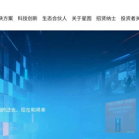
决方案
科技创新
生态合伙人
关于星图
招贤纳士
投资者
三大创新平台
低空经济
低空经济
友情链接
遥感卫星应用国家工程研究中心
ESG可持续发展
低空在线服务平台
面向政府
中国科学院空天信息创新
地球智能计算研究中心
荣誉资质
云
海光信息
低空规划
面向企业
卫星互联与控制技术北京市重点实验室
联系我们
图的过去、现在和将来
安全保障
面向公众
协同监管