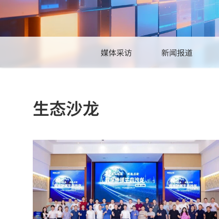
旗下公司
中科数测
星图智慧
空间防务
星图创奇
媒体采访
新闻报道
星图金能
星图慧安
中科星光
星图瑞云
生态沙龙
星图深海