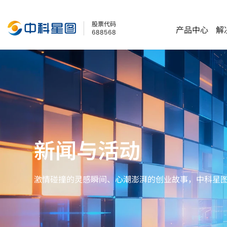
股票代码
产品中心
解
688568
产品中心
解决方案
科技创新
关于星图
投资者关系
旗下公司
低空经济
低空经济
三大创新平台
企业简介
公司概况
星图测控
星图地球
新闻与活动
商业航天
商业航天
五大核心能力
企业文化
公司公告
星图资本
星图低空
地理信息
地理信息
产业应用研究院
企业战略
交流互动
星图维天信
星图天辰
激情碰撞的灵感瞬间、心潮澎湃的创业故事，中科星
发展历程
实时股价
星图亿水
星图智源